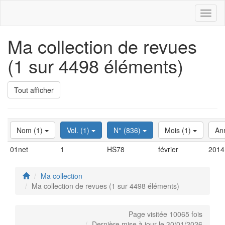
Toggl
naviga
Ma collection de revues
(1 sur 4498 éléments)
Tout afficher
Nom (1)
Vol. (1)
N° (836)
Mois (1)
An
01net
1
HS78
février
2014
Ma collection
Ma collection de revues (1 sur 4498 éléments)
Page visitée 10065 fois
Dernière mise à jour le 30/01/2026