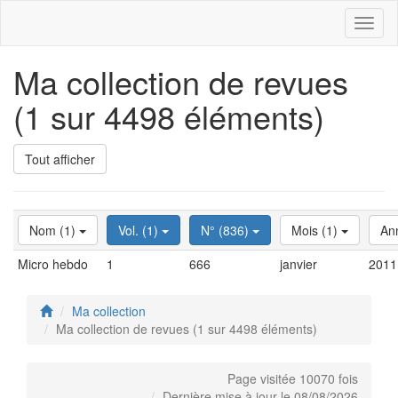
Toggl
naviga
Ma collection de revues
(1 sur 4498 éléments)
Tout afficher
Nom (1)
Vol. (1)
N° (836)
Mois (1)
An
Micro hebdo
1
666
janvier
2011
Ma collection
Ma collection de revues (1 sur 4498 éléments)
Page visitée 10070 fois
Dernière mise à jour le 08/08/2026