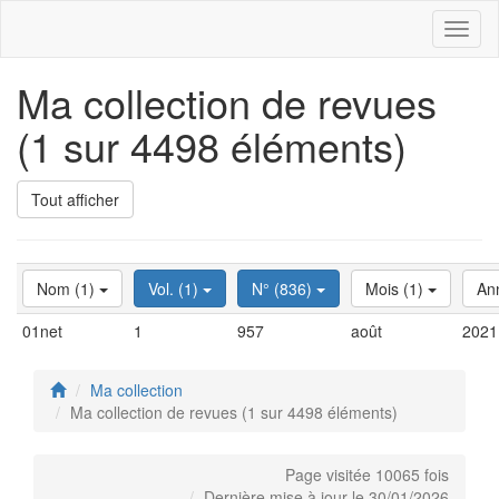
Toggl
naviga
Ma collection de revues
(1 sur 4498 éléments)
Tout afficher
Nom (1)
Vol. (1)
N° (836)
Mois (1)
An
01net
1
957
août
2021
Ma collection
Ma collection de revues (1 sur 4498 éléments)
Page visitée 10065 fois
Dernière mise à jour le 30/01/2026