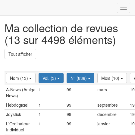
Toggl
naviga
Ma collection de revues
(13 sur 4498 éléments)
Tout afficher
Nom (13)
Vol. (3)
N° (836)
Mois (10)
A-News (Amiga
1
99
mars
19
News)
Hebdogiciel
1
99
septembre
19
Joystick
1
99
décembre
19
L'Ordinateur
1
99
janvier
19
Individuel