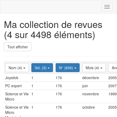
Toggl
naviga
Ma collection de revues
(4 sur 4498 éléments)
Tout afficher
Nom (4)
Vol. (3)
N° (836)
Mois (4)
An
Joystick
1
176
décembre
2005
PC expert
1
176
juin
2007
Science et Vie
1
176
novembre
1999
Micro
Science et Vie
1
176
octobre
2005
Micro