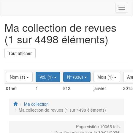
Toggl
naviga
Ma collection de revues
(1 sur 4498 éléments)
Tout afficher
Nom (1)
Vol. (1)
N° (836)
Mois (1)
An
01net
1
812
janvier
2015
Ma collection
Ma collection de revues (1 sur 4498 éléments)
Page visitée 10065 fois
Dernière mise à jour le 30/01/2026