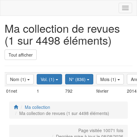
Toggl
naviga
Ma collection de revues
(1 sur 4498 éléments)
Tout afficher
Nom (1)
Vol. (1)
N° (836)
Mois (1)
An
01net
1
792
février
2014
Ma collection
Ma collection de revues (1 sur 4498 éléments)
Page visitée 10071 fois
Dernière mise à jour le 08/08/2026