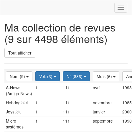
Toggl
naviga
Ma collection de revues
(9 sur 4498 éléments)
Tout afficher
Nom (9)
Vol. (3)
N° (836)
Mois (6)
An
A-News
1
111
avril
1998
(Amiga News)
Hebdogiciel
1
111
novembre
1985
Joystick
1
111
janvier
2000
Micro
1
111
septembre
1990
systèmes