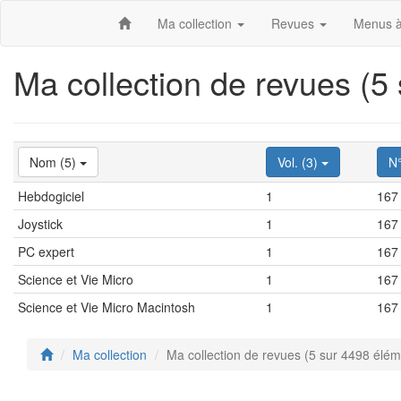
Ma collection
Revues
Menus à
Ma collection de revues (5
Nom (5)
Vol. (3)
N
Hebdogiciel
1
167
Joystick
1
167
PC expert
1
167
Science et Vie Micro
1
167
Science et Vie Micro Macintosh
1
167
Ma collection
Ma collection de revues (5 sur 4498 élém