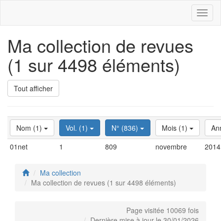
Toggl
naviga
Ma collection de revues
(1 sur 4498 éléments)
Tout afficher
Nom (1)
Vol. (1)
N° (836)
Mois (1)
An
01net
1
809
novembre
2014
Ma collection
Ma collection de revues (1 sur 4498 éléments)
Page visitée 10069 fois
Dernière mise à jour le 30/01/2026