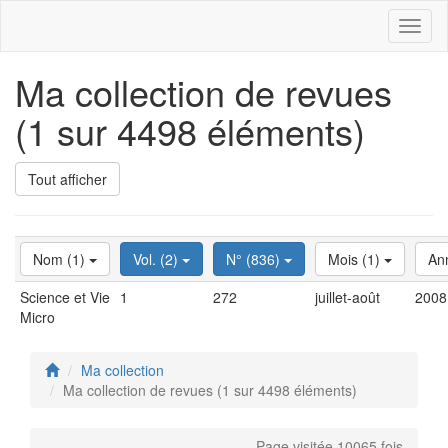
Toggl
naviga
Ma collection de revues
(1 sur 4498 éléments)
Tout afficher
Nom (1)
Vol. (2)
N° (836)
Mois (1)
An
Science et Vie
1
272
juillet-août
2008
Micro
Ma collection
Ma collection de revues (1 sur 4498 éléments)
Page visitée 10065 fois