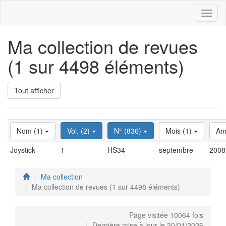
Toggl
naviga
Ma collection de revues
(1 sur 4498 éléments)
Tout afficher
Nom (1)
Vol. (2)
N° (836)
Mois (1)
An
Joystick
1
HS34
septembre
2008
Ma collection
Ma collection de revues (1 sur 4498 éléments)
Page visitée 10064 fois
Dernière mise à jour le 30/01/2026