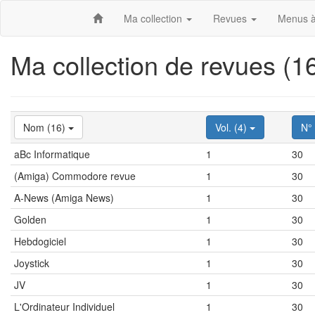
Ma collection
Revues
Menus à
Ma collection de revues (
Nom (16)
Vol. (4)
N°
aBc Informatique
1
30
(Amiga) Commodore revue
1
30
A-News (Amiga News)
1
30
Golden
1
30
Hebdogiciel
1
30
Joystick
1
30
JV
1
30
L'Ordinateur Individuel
1
30