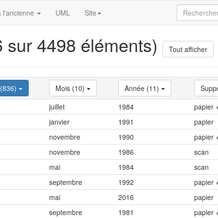
 l'ancienne
UML
Site
16 sur 4498 éléments)
Tout afficher
 (836)
Mois (10)
Année (11)
Suppo
juillet
1984
papier 
janvier
1991
papier
novembre
1990
papier 
novembre
1986
scan
mai
1984
scan
septembre
1992
papier 
mai
2016
papier
septembre
1981
papier 