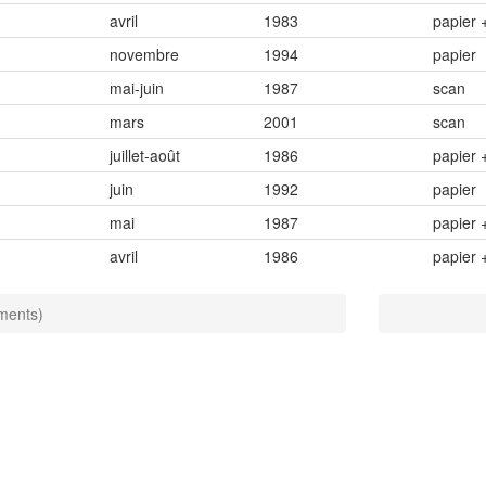
avril
1983
papier 
novembre
1994
papier
mai-juin
1987
scan
mars
2001
scan
juillet-août
1986
papier 
juin
1992
papier
mai
1987
papier 
avril
1986
papier 
éments)