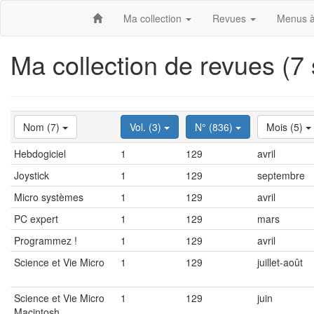
Ma collection
Revues
Menus à
Ma collection de revues (7
Nom (7)
Vol. (3)
N° (836)
Mois (5)
Hebdogiciel
1
129
avril
Joystick
1
129
septembre
Micro systèmes
1
129
avril
PC expert
1
129
mars
Programmez !
1
129
avril
Science et Vie Micro
1
129
juillet-août
Science et Vie Micro
1
129
juin
Macintosh