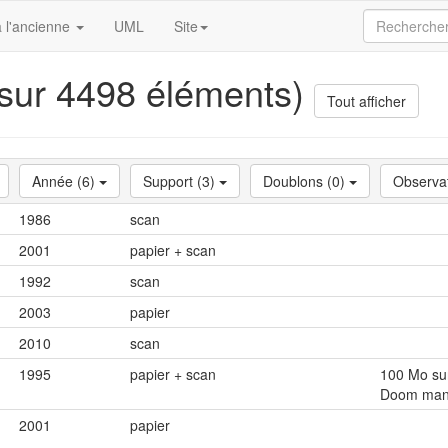
 l'ancienne
UML
Site
 sur 4498 éléments)
Tout afficher
Année (6)
Support (3)
Doublons (0)
Observa
1986
scan
2001
papier + scan
1992
scan
2003
papier
2010
scan
1995
papier + scan
100 Mo sur
Doom mani
2001
papier