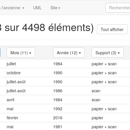
 l'ancienne
UML
Site
18 sur 4498 éléments)
Tout afficher
Mois (11)
Année (12)
Support (3)
juillet
1984
papier + scan
octobre
1990
papier + scan
juillet-août
1990
papier + scan
juillet-août
1986
scan
avril
1984
scan
mai
1992
papier + scan
février
2016
papier
mai
1981
papier + scan