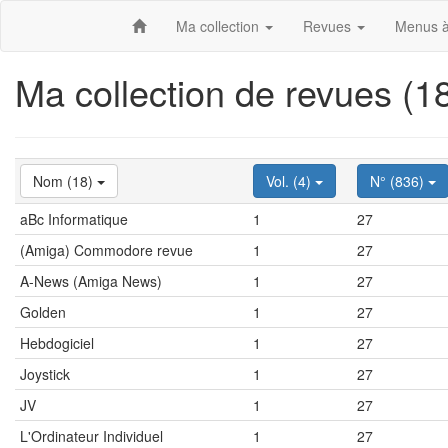
Ma collection
Revues
Menus à
Ma collection de revues (
Nom (18)
Vol. (4)
N° (836)
aBc Informatique
1
27
(Amiga) Commodore revue
1
27
A-News (Amiga News)
1
27
Golden
1
27
Hebdogiciel
1
27
Joystick
1
27
JV
1
27
L'Ordinateur Individuel
1
27