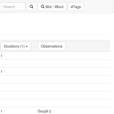
Mot / Word
#Tags
Doublons (1)
Observations
1
1
1
Goupil 2