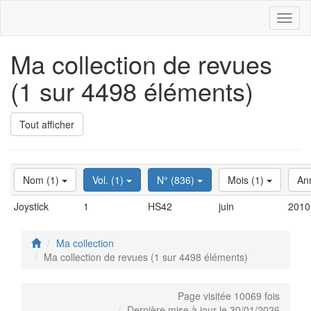
Toggl
naviga
Ma collection de revues
(1 sur 4498 éléments)
Tout afficher
Nom (1)
Vol. (1)
N° (836)
Mois (1)
An
Joystick
1
HS42
juin
2010
Ma collection
Ma collection de revues (1 sur 4498 éléments)
Page visitée 10069 fois
Dernière mise à jour le 30/01/2026