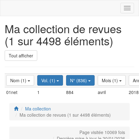
Toggl
naviga
Ma collection de revues
(1 sur 4498 éléments)
Tout afficher
Nom (1)
Vol. (1)
N° (836)
Mois (1)
An
01net
1
884
avril
2018
Ma collection
Ma collection de revues (1 sur 4498 éléments)
Page visitée 10069 fois
Dernière mise à jour le 30/01/2026