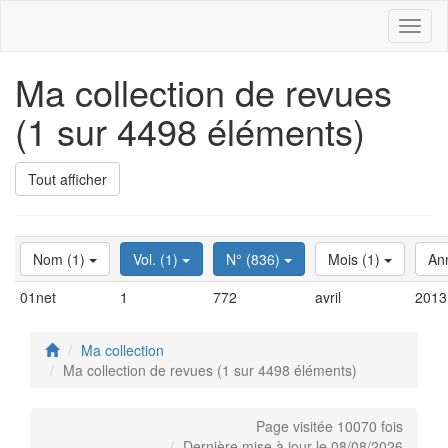
Toggl
naviga
Ma collection de revues
(1 sur 4498 éléments)
Tout afficher
Nom (1)
Vol. (1)
N° (836)
Mois (1)
An
01net
1
772
avril
2013
Ma collection
Ma collection de revues (1 sur 4498 éléments)
Page visitée 10070 fois
Dernière mise à jour le 08/08/2026