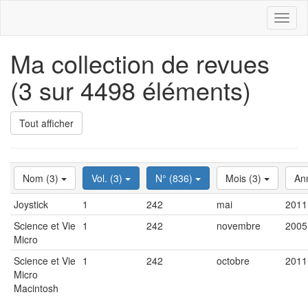
Toggl
naviga
Ma collection de revues
(3 sur 4498 éléments)
Tout afficher
Nom (3)
Vol. (3)
N° (836)
Mois (3)
An
Joystick
1
242
mai
2011
Science et Vie
1
242
novembre
2005
Micro
Science et Vie
1
242
octobre
2011
Micro
Macintosh