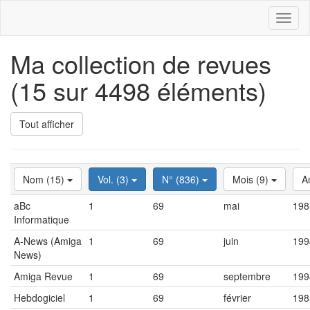
Toggl
naviga
Ma collection de revues
(15 sur 4498 éléments)
Tout afficher
Nom (15)
Vol. (3)
N° (836)
Mois (9)
A
aBc
1
69
mai
198
Informatique
A-News (Amiga
1
69
juin
199
News)
Amiga Revue
1
69
septembre
199
Hebdogiciel
1
69
février
198