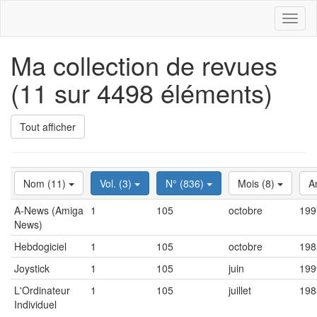
Toggl
naviga
Ma collection de revues
(11 sur 4498 éléments)
Tout afficher
Nom (11)
Vol. (3)
N° (836)
Mois (8)
A
A-News (Amiga
1
105
octobre
199
News)
Hebdogiciel
1
105
octobre
198
Joystick
1
105
juin
199
L'Ordinateur
1
105
juillet
198
Individuel