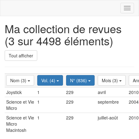
Toggl
naviga
Ma collection de revues
(3 sur 4498 éléments)
Tout afficher
Nom (3)
Vol. (4)
N° (836)
Mois (3)
An
Joystick
1
229
avril
2010
Science et Vie
1
229
septembre
2004
Micro
Science et Vie
1
229
juillet-août
2010
Micro
Macintosh