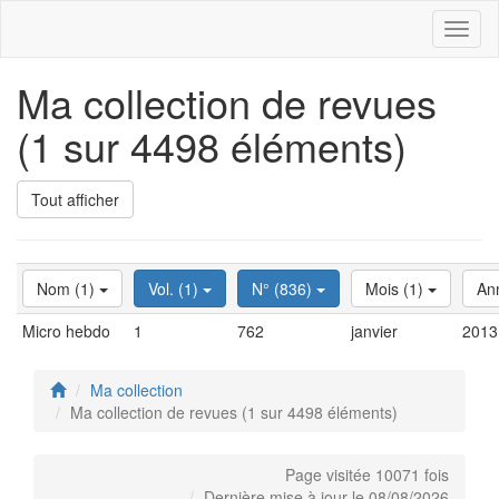
Toggl
naviga
Ma collection de revues
(1 sur 4498 éléments)
Tout afficher
Nom (1)
Vol. (1)
N° (836)
Mois (1)
An
Micro hebdo
1
762
janvier
2013
Ma collection
Ma collection de revues (1 sur 4498 éléments)
Page visitée 10071 fois
Dernière mise à jour le 08/08/2026