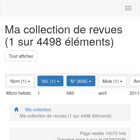
Toggl
naviga
Ma collection de revues
(1 sur 4498 éléments)
Tout afficher
Nom (1)
Vol. (1)
N° (836)
Mois (1)
An
Micro hebdo
1
680
avril
2011
Ma collection
Ma collection de revues (1 sur 4498 éléments)
Page visitée 10070 fois
Dernière mise à jour le 08/08/2026