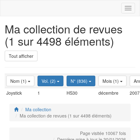
Toggl
naviga
Ma collection de revues
(1 sur 4498 éléments)
Tout afficher
Nom (1)
Vol. (2)
N° (836)
Mois (1)
An
Joystick
1
HS30
décembre
2007
Ma collection
Ma collection de revues (1 sur 4498 éléments)
Page visitée 10067 fois
Dernière mise à jour le 30/01/2026