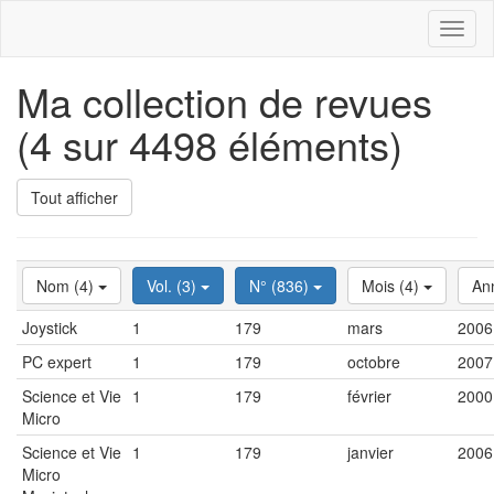
Toggl
naviga
Ma collection de revues
(4 sur 4498 éléments)
Tout afficher
Nom (4)
Vol. (3)
N° (836)
Mois (4)
An
Joystick
1
179
mars
2006
PC expert
1
179
octobre
2007
Science et Vie
1
179
février
2000
Micro
Science et Vie
1
179
janvier
2006
Micro