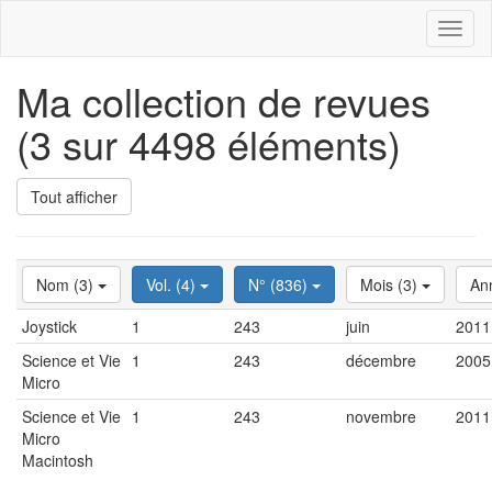
Toggl
naviga
Ma collection de revues
(3 sur 4498 éléments)
Tout afficher
Nom (3)
Vol. (4)
N° (836)
Mois (3)
An
Joystick
1
243
juin
2011
Science et Vie
1
243
décembre
2005
Micro
Science et Vie
1
243
novembre
2011
Micro
Macintosh