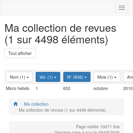
Toggl
naviga
Ma collection de revues
(1 sur 4498 éléments)
Tout afficher
Nom (1)
Vol. (1)
N° (836)
Mois (1)
An
Micro hebdo
1
652
octobre
2010
Ma collection
Ma collection de revues (1 sur 4498 éléments)
Page visitée 10071 fois
Dernière mise à jour le 08/08/2026