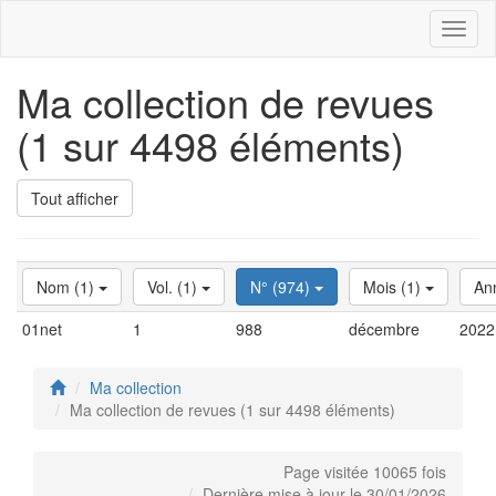
Toggl
naviga
Ma collection de revues
(1 sur 4498 éléments)
Tout afficher
Nom (1)
Vol. (1)
N° (974)
Mois (1)
An
01net
1
988
décembre
2022
Ma collection
Ma collection de revues (1 sur 4498 éléments)
Page visitée 10065 fois
Dernière mise à jour le 30/01/2026