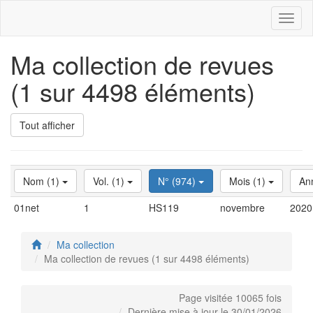
Toggl
naviga
Ma collection de revues
(1 sur 4498 éléments)
Tout afficher
Nom (1)
Vol. (1)
N° (974)
Mois (1)
An
01net
1
HS119
novembre
2020
Ma collection
Ma collection de revues (1 sur 4498 éléments)
Page visitée 10065 fois
Dernière mise à jour le 30/01/2026