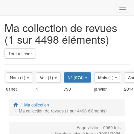
Toggl
naviga
Ma collection de revues
(1 sur 4498 éléments)
Tout afficher
Nom (1)
Vol. (1)
N° (974)
Mois (1)
An
01net
1
790
janvier
2014
Ma collection
Ma collection de revues (1 sur 4498 éléments)
Page visitée 10069 fois
Dernière mise à jour le 30/01/2026