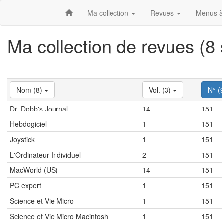
Ma collection
Revues
Menus à
Ma collection de revues (8
Nom (8)
Vol. (3)
N° (
Dr. Dobb's Journal
14
151
Hebdogiciel
1
151
Joystick
1
151
L'Ordinateur Individuel
2
151
MacWorld (US)
14
151
PC expert
1
151
Science et Vie Micro
1
151
Science et Vie Micro Macintosh
1
151