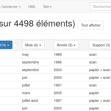
 l'ancienne
UML
Site
 sur 4498 éléments)
Tout afficher
974)
Mois (6)
Année (5)
Support (3
may
1989
scan
septembre
1986
scan
septembre
2003
papier + scan
juin
2003
papier + scan
juillet
1997
scan
mars
2005
papier
juillet-août
1997
papier + scan
juin
2003
papier