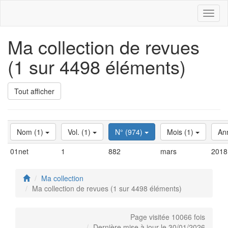
Toggl
naviga
Ma collection de revues
(1 sur 4498 éléments)
Tout afficher
Nom (1)
Vol. (1)
N° (974)
Mois (1)
An
01net
1
882
mars
2018
Ma collection
Ma collection de revues (1 sur 4498 éléments)
Page visitée 10066 fois
Dernière mise à jour le 30/01/2026