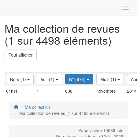
Toggl
naviga
Ma collection de revues
(1 sur 4498 éléments)
Tout afficher
Nom (1)
Vol. (1)
N° (974)
Mois (1)
An
01net
1
808
novembre
2014
Ma collection
Ma collection de revues (1 sur 4498 éléments)
Page visitée 10069 fois
Dernière mise à jour le 30/01/2026