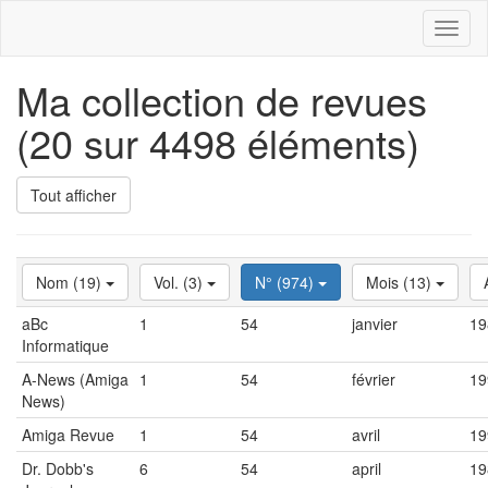
Toggl
naviga
Ma collection de revues
(20 sur 4498 éléments)
Tout afficher
Nom (19)
Vol. (3)
N° (974)
Mois (13)
aBc
1
54
janvier
19
Informatique
A-News (Amiga
1
54
février
19
News)
Amiga Revue
1
54
avril
19
Dr. Dobb's
6
54
april
19