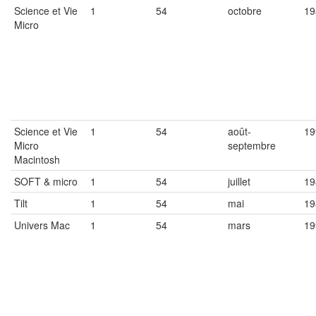
Science et Vie
1
54
octobre
19
Micro
Science et Vie
1
54
août-
19
Micro
septembre
Macintosh
SOFT & micro
1
54
juillet
19
Tilt
1
54
mai
19
Univers Mac
1
54
mars
19