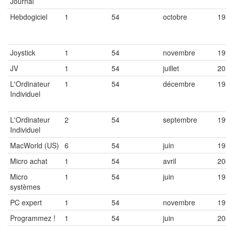
Journal
Hebdogiciel
1
54
octobre
19
Joystick
1
54
novembre
19
JV
1
54
juillet
20
L'Ordinateur
1
54
décembre
19
Individuel
L'Ordinateur
2
54
septembre
19
Individuel
MacWorld (US)
6
54
juin
19
Micro achat
1
54
avril
20
Micro
1
54
juin
19
systèmes
PC expert
1
54
novembre
19
Programmez !
1
54
juin
20