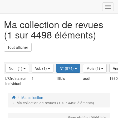
Toggl
naviga
Ma collection de revues
(1 sur 4498 éléments)
Tout afficher
Nom (1)
Vol. (1)
N° (974)
Mois (1)
An
L'Ordinateur
1
19bis
août
1980
Individuel
Ma collection
Ma collection de revues (1 sur 4498 éléments)
Page visitée 10066 fois