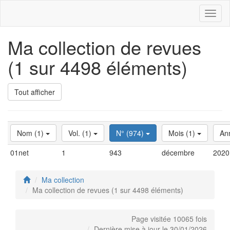
Toggl
naviga
Ma collection de revues
(1 sur 4498 éléments)
Tout afficher
Nom (1)
Vol. (1)
N° (974)
Mois (1)
An
01net
1
943
décembre
2020
Ma collection
Ma collection de revues (1 sur 4498 éléments)
Page visitée 10065 fois
Dernière mise à jour le 30/01/2026