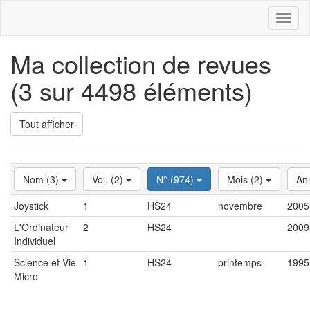
Toggl
naviga
Ma collection de revues
(3 sur 4498 éléments)
Tout afficher
Nom (3)
Vol. (2)
N° (974)
Mois (2)
An
Joystick
1
HS24
novembre
2005
L'Ordinateur
2
HS24
2009
Individuel
Science et Vie
1
HS24
printemps
1995
Micro