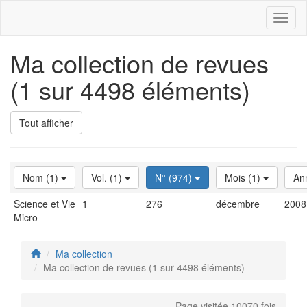
Toggl
naviga
Ma collection de revues
(1 sur 4498 éléments)
Tout afficher
Nom (1)
Vol. (1)
N° (974)
Mois (1)
An
Science et Vie
1
276
décembre
2008
Micro
Ma collection
Ma collection de revues (1 sur 4498 éléments)
Page visitée 10070 fois