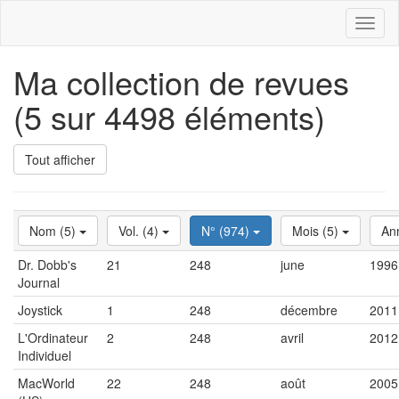
Toggl
naviga
Ma collection de revues
(5 sur 4498 éléments)
Tout afficher
Nom (5)
Vol. (4)
N° (974)
Mois (5)
An
Dr. Dobb's
21
248
june
1996
Journal
Joystick
1
248
décembre
2011
L'Ordinateur
2
248
avril
2012
Individuel
MacWorld
22
248
août
2005