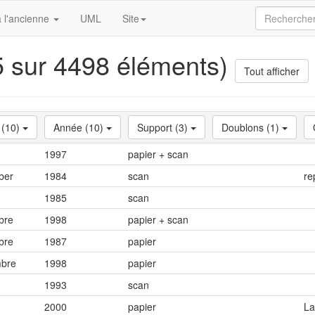
 l'ancienne
UML
Site
15 sur 4498 éléments)
Tout afficher
 (10)
Année (10)
Support (3)
Doublons (1)
1997
papier + scan
ber
1984
scan
re
1985
scan
bre
1998
papier + scan
bre
1987
papier
mbre
1998
papier
1993
scan
2000
papier
La