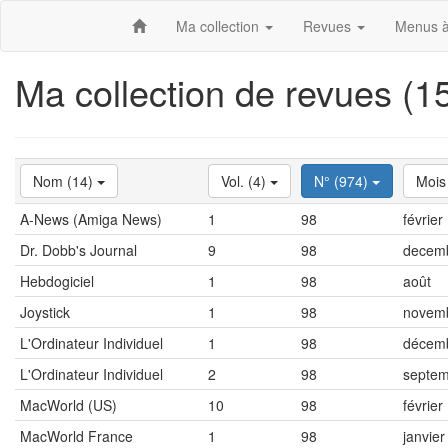
Ma collection
Revues
Menus à
Ma collection de revues (
Nom (14)
Vol. (4)
N° (974)
Mois
A-News (Amiga News)
1
98
février
Dr. Dobb's Journal
9
98
decem
Hebdogiciel
1
98
août
Joystick
1
98
novem
L'Ordinateur Individuel
1
98
décem
L'Ordinateur Individuel
2
98
septe
MacWorld (US)
10
98
février
MacWorld France
1
98
janvier