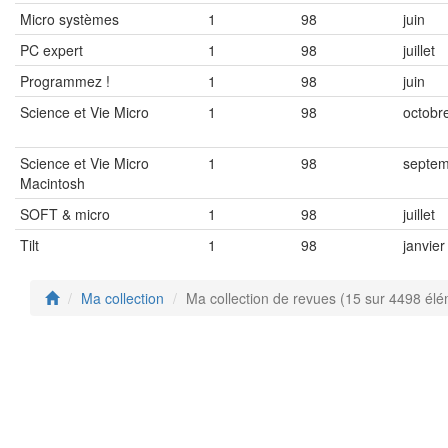
Micro systèmes
1
98
juin
PC expert
1
98
juillet
Programmez !
1
98
juin
Science et Vie Micro
1
98
octobr
Science et Vie Micro
1
98
septe
Macintosh
SOFT & micro
1
98
juillet
Tilt
1
98
janvier
Ma collection
Ma collection de revues (15 sur 4498 él