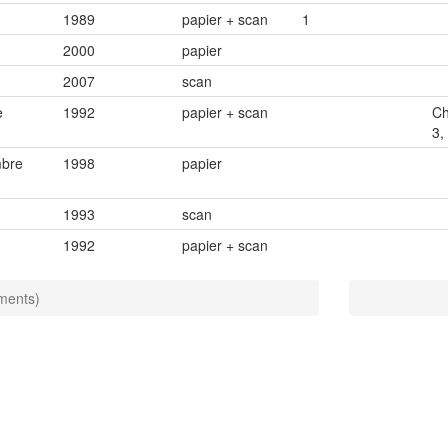
1989
papier + scan
1
2000
papier
2007
scan
e
1992
papier + scan
Ch
3,
mbre
1998
papier
1993
scan
1992
papier + scan
éments)