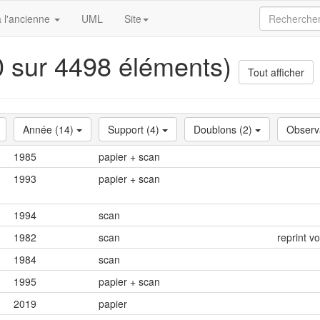
 l'ancienne
UML
Site
20 sur 4498 éléments)
Tout afficher
Année (14)
Support (4)
Doublons (2)
Observ
1985
papier + scan
1993
papier + scan
1994
scan
1982
scan
reprint v
1984
scan
1995
papier + scan
2019
papier