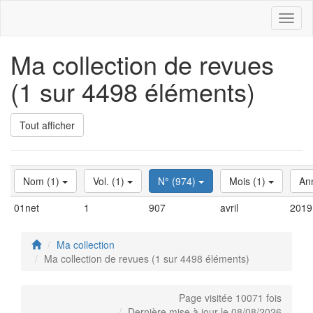
Toggl
naviga
Ma collection de revues
(1 sur 4498 éléments)
Tout afficher
Nom (1)
Vol. (1)
N° (974)
Mois (1)
An
01net
1
907
avril
2019
Ma collection
Ma collection de revues (1 sur 4498 éléments)
Page visitée 10071 fois
Dernière mise à jour le 08/08/2026