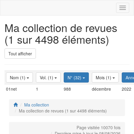
Toggl
naviga
Ma collection de revues
(1 sur 4498 éléments)
Tout afficher
Nom (1)
Vol. (1)
N° (32)
Mois (1)
Ann
01net
1
988
décembre
2022
Ma collection
Ma collection de revues (1 sur 4498 éléments)
Page visitée 10070 fois
Dernière mise à jour le 08/08/2026