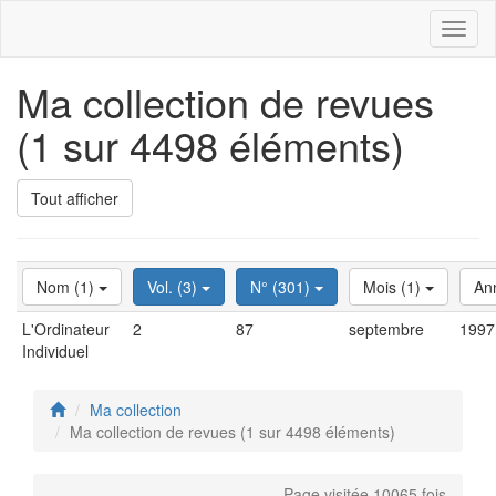
Toggl
naviga
Ma collection de revues
(1 sur 4498 éléments)
Tout afficher
Nom (1)
Vol. (3)
N° (301)
Mois (1)
An
L'Ordinateur
2
87
septembre
1997
Individuel
Ma collection
Ma collection de revues (1 sur 4498 éléments)
Page visitée 10065 fois