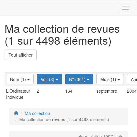
Toggl
naviga
Ma collection de revues
(1 sur 4498 éléments)
Tout afficher
Nom (1)
Vol. (3)
N° (301)
Mois (1)
An
L'Ordinateur
2
164
septembre
2004
Individuel
Ma collection
Ma collection de revues (1 sur 4498 éléments)
Page visitée 10071 fois