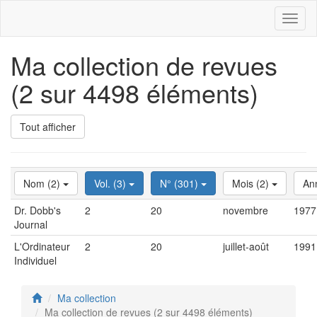
Toggl
naviga
Ma collection de revues
(2 sur 4498 éléments)
Tout afficher
Nom (2)
Vol. (3)
N° (301)
Mois (2)
An
Dr. Dobb's
2
20
novembre
1977
Journal
L'Ordinateur
2
20
juillet-août
1991
Individuel
Ma collection
Ma collection de revues (2 sur 4498 éléments)