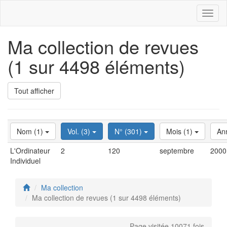
Toggl
naviga
Ma collection de revues
(1 sur 4498 éléments)
Tout afficher
Nom (1)
Vol. (3)
N° (301)
Mois (1)
An
L'Ordinateur
2
120
septembre
2000
Individuel
Ma collection
Ma collection de revues (1 sur 4498 éléments)
Page visitée 10071 fois