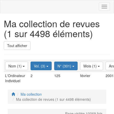
Toggl
naviga
Ma collection de revues
(1 sur 4498 éléments)
Tout afficher
Nom (1)
Vol. (3)
N° (301)
Mois (1)
An
L'Ordinateur
2
125
février
2001
Individuel
Ma collection
Ma collection de revues (1 sur 4498 éléments)
Page visitée 10069 fois