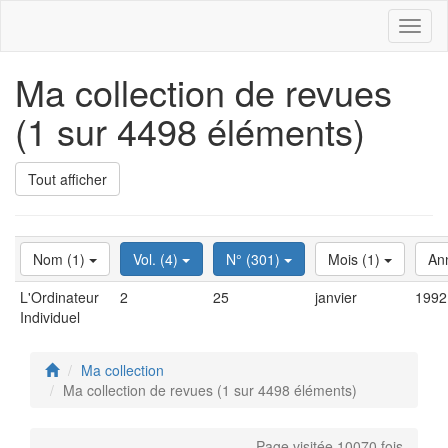
Toggl
naviga
Ma collection de revues
(1 sur 4498 éléments)
Tout afficher
Nom (1)
Vol. (4)
N° (301)
Mois (1)
An
L'Ordinateur
2
25
janvier
1992
Individuel
Ma collection
Ma collection de revues (1 sur 4498 éléments)
Page visitée 10070 fois